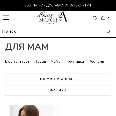
БЕСПЛАТНАЯ ДОСТАВКА ОТ 15 ТЫСЯЧ ГРН.
0
ДЛЯ МАМ
Бюстгальтеры
Трусы
Майки
Ночнушка
Костюмы
ПО УМОЛЧАНИЮ
ОР
ФИЛЬТРЫ
Т
ДЬ