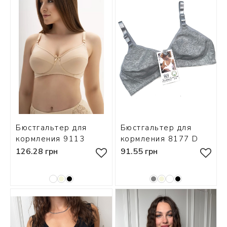
СКИ
РСЕТЫ
ОР
А
ОНОМ
Бюстгальтер для
Бюстгальтер для
БЕЗ
кормления 9113
кормления 8177 D
126.28 грн
91.55 грн