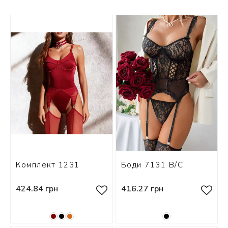
СКИ
РСЕТЫ
ОР
А
ОНОМ
БЕЗ
Комплект 1231
Боди 7131 В/С
424.84 грн
416.27 грн