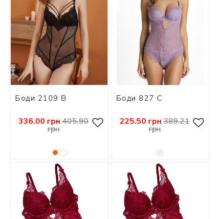
Боди 2109 B
Боди 827 С
336.00 грн
405.90
225.50 грн
389.21
грн
грн