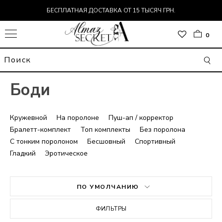
БЕСПЛАТНАЯ ДОСТАВКА ОТ 15 ТЫСЯЧ ГРН.
0
Боди
Кружевной
На поролоне
Пуш-ап / корректор
Бралетт-комплект
Топ комплекты
Без поролона
С тонким поролоном
Бесшовный
Спортивный
Гладкий
Эротическое
ОР
ПО УМОЛЧАНИЮ
Т
ДЬ
ФИЛЬТРЫ