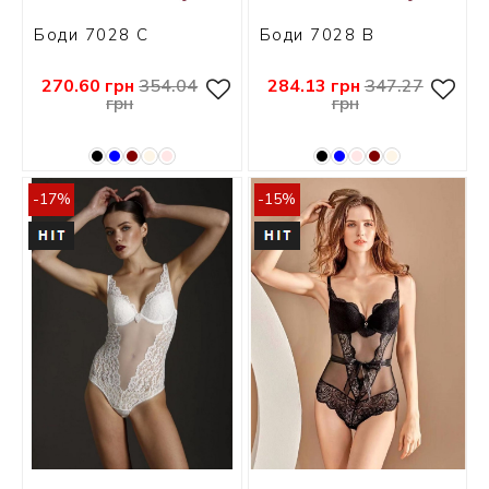
Боди 7028 С
Боди 7028 В
270.60 грн
354.04
284.13 грн
347.27
грн
грн
-17%
-15%