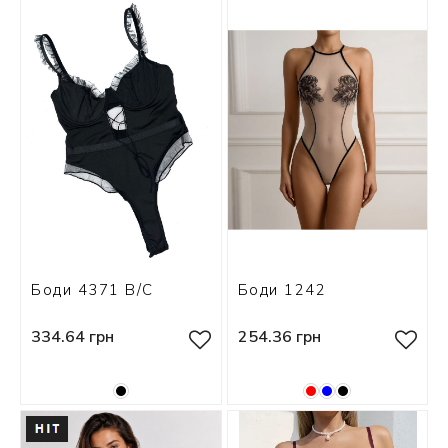
 БЕЛЬЕ
А
Х ДНЕЙ
Боди 4371 В/С
Боди 1242
334.64 грн
254.36 грн