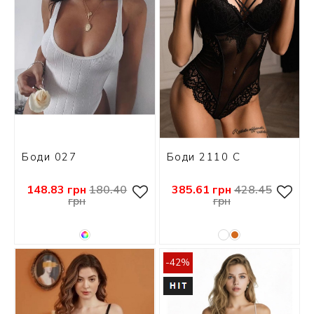
Боди 027
Боди 2110 C
148.83 грн
180.40
385.61 грн
428.45
грн
грн
-42%