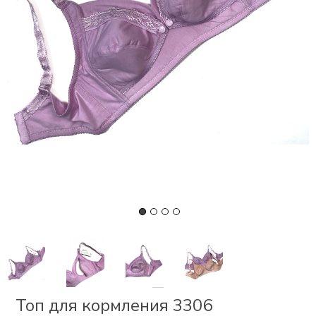
СКИ
РСЕТЫ
ОР
А
ОНОМ
БЕЗ
Топ для кормления 3306