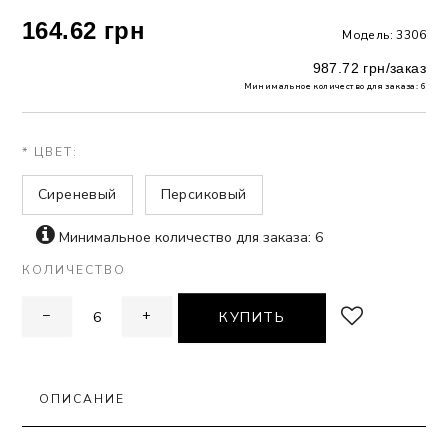
164.62 грн
Модель: 3306
 БЕЛЬЕ
987.72 грн/заказ
А
Минимальное количество для заказа: 6
Х ДНЕЙ
* ЦВЕТ:
Сиреневый
Персиковый
Минимальное количество для заказа: 6
КОЛИЧЕСТВО
−
+
КУПИТЬ
ОПИСАНИЕ