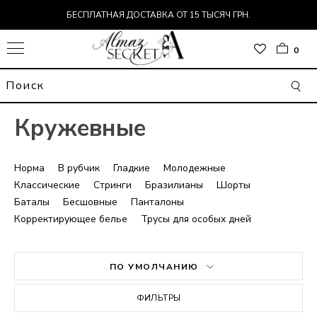
БЕСПЛАТНАЯ ДОСТАВКА ОТ 15 ТЫСЯЧ ГРН.
0
Кружевные
Норма
В рубчик
Гладкие
Молодежные
Классические
Стринги
Бразилианы
Шорты
Баталы
Бесшовные
Панталоны
Корректирующее белье
Трусы для особых дней
ОР
ПО УМОЛЧАНИЮ
Т
ДЬ
ФИЛЬТРЫ