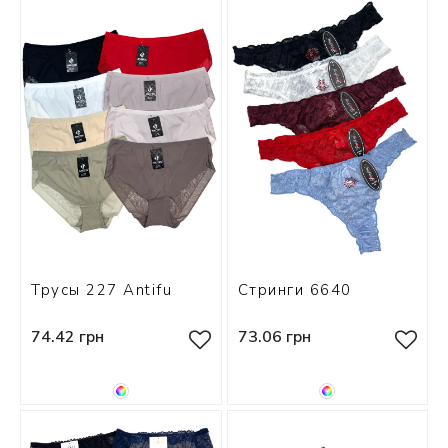
 БЕЛЬЕ
А
Х ДНЕЙ
Трусы 227 Antifu
Стринги 6640
74.42 грн
73.06 грн