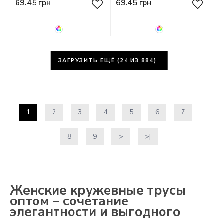
69.45 грн
69.45 грн
ЗАГРУЗИТЬ ЕЩЁ (
24
ИЗ 884)
1
2
3
4
5
6
7
8
9
>
>|
Женские кружевные трусы
оптом – сочетание
элегантности и выгодного