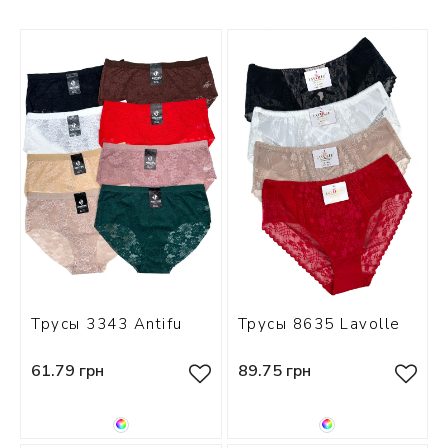
СКИ
РСЕТЫ
ОР
А
ОНОМ
БЕЗ
Трусы 3343 Antifu
Трусы 8635 Lavolle
61.79 грн
89.75 грн