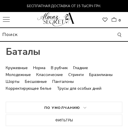
БЕСПЛАТНАЯ ДОСТАВКА ОТ 15 ТЫСЯЧ ГРН.
0
Баталы
Кружевные
Норма
В рубчик
Гладкие
Молодежные
Классические
Стринги
Бразилианы
Шорты
Бесшовные
Панталоны
Корректирующее белье
Трусы для особых дней
ОР
ПО УМОЛЧАНИЮ
Т
ДЬ
ФИЛЬТРЫ