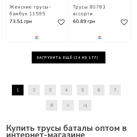
Женские трусы-
Трусы 80783
бамбук 11595
ассорти
73.51 грн
60.89 грн
ЗАГРУЗИТЬ ЕЩЁ (
24
ИЗ 177)
1
2
3
4
5
6
7
8
>
>|
Купить трусы баталы оптом в
интернет-магазине