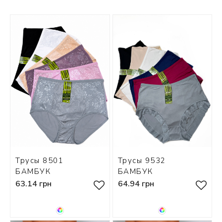
СКИ
РСЕТЫ
ОР
А
ОНОМ
БЕЗ
Трусы 8501
Трусы 9532
БАМБУК
БАМБУК
63.14 грн
64.94 грн