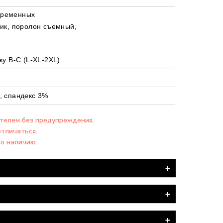
еременных
чик, поролон съемный,
ку В-С (L-XL-2XL)
, спандекс 3%
ителем без предупреждения.
отличаться.
по наличию.
я ПОЧТА".
вка товара производится БЕСПЛАТНО.