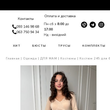
Оплата и доставка
Контакты
Пн-сб з
8:00
до
093 146 98 68
17:00
063 750 94 34
Нд - вихідний
W
ХИТ
БЮСТЫ
ТРУСЫ
КОМПЛЕКТЫ
Главная
Одежда
ДЛЯ МАМ
Костюмы
Костюм 245 для