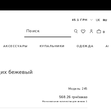
45.1 ГРН
UK
RU
0
АКСЕССУАРЫ
КУПАЛЬНИКИ
ОДЕЖДА
АК
щих бежевый
Модель: 245
568.26 грн/заказ
Минимальное количество для заказа: 1