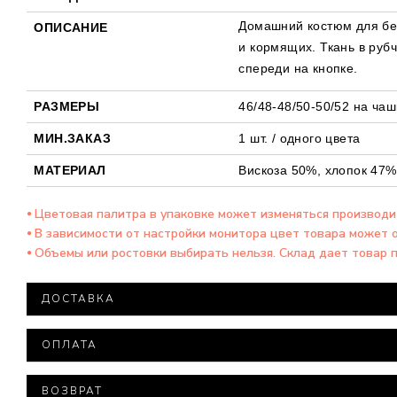
Домашний костюм для б
ОПИСАНИЕ
и
кормящих. Ткань в руб
спереди на кнопке.
РАЗМЕРЫ
46/48-48/50-50/52 на чаш
МИН.ЗАКАЗ
1 шт. / одного цвета
МАТЕРИАЛ
Вискоза 50%, хлопок 47%
⦁ Цветовая палитра в упаковке может изменяться производ
⦁ В зависимости от настройки монитора цвет товара может 
⦁ Объемы или ростовки выбирать нельзя. Склад дает товар 
ДОСТАВКА
Доставка товара осуществляется компанией ООО "Нова
ОПЛАТА
При заказе на сумму более 15 000 тысяч гривен доста
Минимальная сумма заказа – 500 гривен.
Все посылки оцениваются минимальной стоимостью.
ВОЗВРАТ