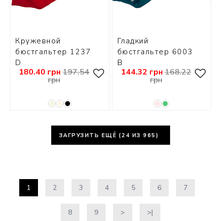
Кружевной
Гладкий
бюстгальтер 1237
бюстгальтер 6003
D
В
180.40 грн
197.54
144.32 грн
168.22
грн
грн
ЗАГРУЗИТЬ ЕЩЁ (
24
ИЗ 965)
1
2
3
4
5
6
7
8
9
>
>|