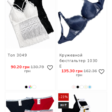
Топ 3049
Кружевной
бюстгальтер 1030
Е
90.20 грн
130.79
грн
135.30 грн
162.36
грн
-21%