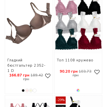
СКИ
РСЕТЫ
ОР
А
ОНОМ
Гладкий
Топ 1108 кружево
БЕЗ
бюстгальтер 2352-
1 D
90.20 грн
103.73
166.87 грн
189.42
грн
грн
-29%