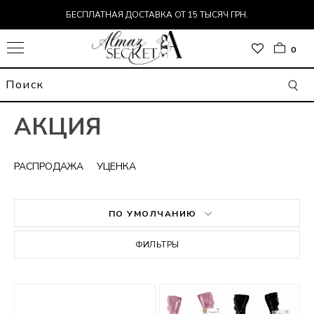
БЕСПЛАТНАЯ ДОСТАВКА ОТ 15 ТЫСЯЧ ГРН.
0
АКЦИЯ
РАСПРОДАЖА
УЦЕНКА
ПО УМОЛЧАНИЮ
ОР
ФИЛЬТРЫ
Т
ДЬ