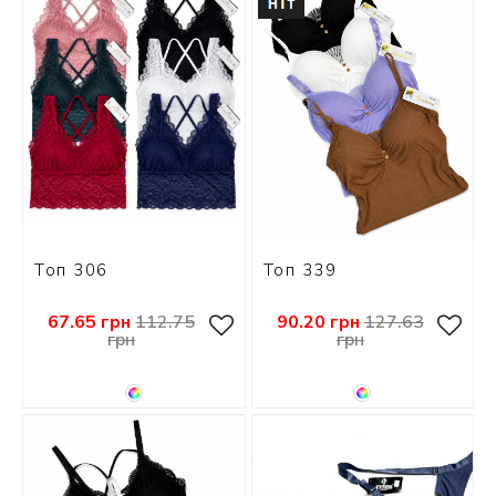
 БЕЛЬЕ
А
Х ДНЕЙ
Топ 306
Топ 339
67.65 грн
112.75
90.20 грн
127.63
грн
грн