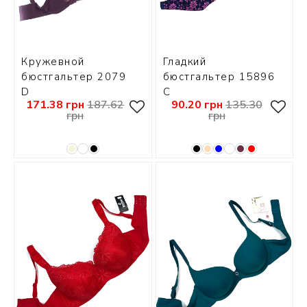
Кружевной
Гладкий
бюстгальтер 2079
бюстгальтер 15896
D
С
171.38 грн
187.62
90.20 грн
135.30
грн
грн