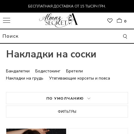
БЕСПЛАТНАЯ ДОСТАВКА ОТ 15 ТЫСЯЧ ГРН.
0
Накладки на соски
Бандалетки
Бодистокинг
Бретели
Накладки на грудь
Утягивающие корсеты и пояса
ПО УМОЛЧАНИЮ
ОР
ФИЛЬТРЫ
Т
ДЬ