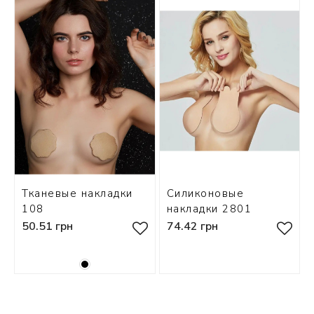
СКИ
РСЕТЫ
ОР
А
ОНОМ
БЕЗ
Тканевые накладки
Силиконовые
108
накладки 2801
50.51 грн
74.42 грн