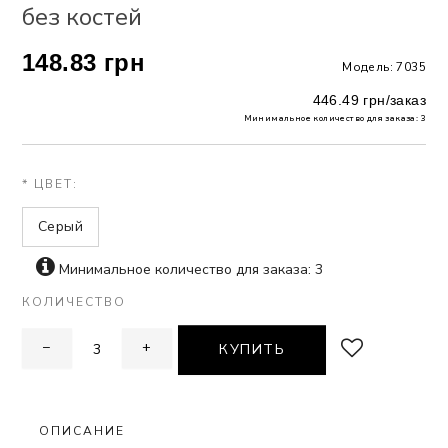
без костей
 БЕЛЬЕ
148.83 грн
Модель: 7035
А
446.49 грн/заказ
Х ДНЕЙ
Минимальное количество для заказа: 3
* ЦВЕТ:
Серый
Минимальное количество для заказа: 3
КОЛИЧЕСТВО
−
+
КУПИТЬ
ОПИСАНИЕ