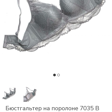
СКИ
РСЕТЫ
ОР
А
ОНОМ
БЕЗ
Бюстгальтер на поролоне 7035 В