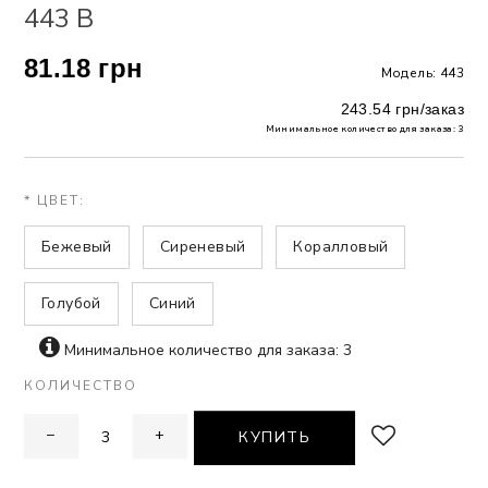
443 В
 БЕЛЬЕ
81.18 грн
Модель: 443
А
243.54 грн/заказ
Х ДНЕЙ
Минимальное количество для заказа: 3
* ЦВЕТ:
Бежевый
Сиреневый
Коралловый
Голубой
Синий
Минимальное количество для заказа: 3
КОЛИЧЕСТВО
−
+
КУПИТЬ