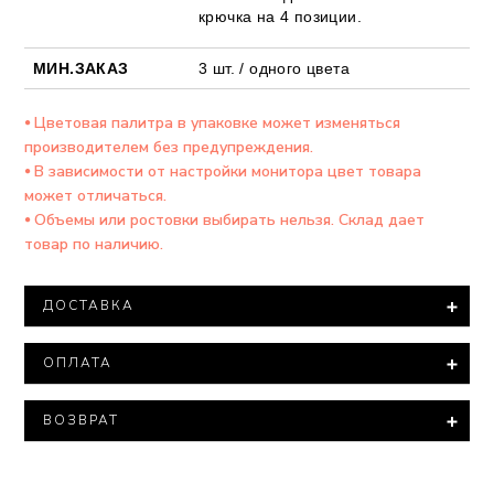
крючка на 4 позиции.
МИН.ЗАКАЗ
3 шт. / одного цвета
⦁ Цветовая палитра в упаковке может изменяться
производителем без предупреждения.
⦁ В зависимости от настройки монитора цвет товара
может отличаться.
⦁ Объемы или ростовки выбирать нельзя. Склад дает
товар по наличию.
ДОСТАВКА
Доставка товара осуществляется компанией ООО
ОПЛАТА
"Новая ПОЧТА".
При заказе на сумму более 15 000 тысяч гривен
Минимальная сумма заказа – 500 гривен.
доставка товара производится БЕСПЛАТНО.
ВОЗВРАТ
Варианты оплаты:
В соответствии с законом «О защите прав
Все посылки оцениваются минимальной стоимостью.
⦁ Полная оплата – 100% оплата на расчетный счет
потребителей» нижнее белье входит в перечень