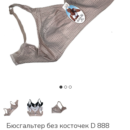
СКИ
РСЕТЫ
ОР
А
ОНОМ
БЕЗ
Бюсгальтер без косточек D 888