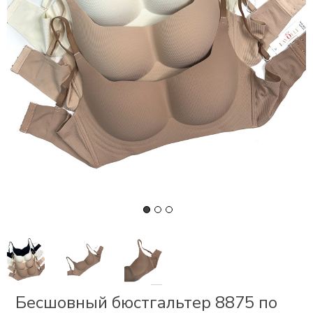
СКИ
РСЕТЫ
ОР
А
ОНОМ
БЕЗ
Бесшовный бюстгальтер 8875 по