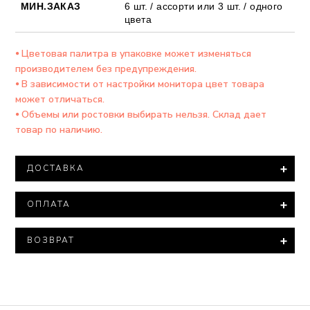
МИН.ЗАКАЗ
6 шт. / ассорти или 3 шт. / одного
цвета
⦁ Цветовая палитра в упаковке может изменяться
производителем без предупреждения.
⦁ В зависимости от настройки монитора цвет товара
может отличаться.
⦁ Объемы или ростовки выбирать нельзя. Склад дает
товар по наличию.
ДОСТАВКА
Доставка товара осуществляется компанией ООО
ОПЛАТА
"Новая ПОЧТА".
При заказе на сумму более 15 000 тысяч гривен
Минимальная сумма заказа – 500 гривен.
доставка товара производится БЕСПЛАТНО.
ВОЗВРАТ
Варианты оплаты:
В соответствии с законом «О защите прав
Все посылки оцениваются минимальной стоимостью.
⦁ Полная оплата – 100% оплата на расчетный счет
потребителей» нижнее белье входит в перечень
⦁ Наложенный платеж (оплата на почте)-
непродовольственных товаров надлежащего
Если Вам необходимо указать другую оценочную
предоплата 50% от суммы заказа, остальное
качества, которые не подлежат возврату и обмену.