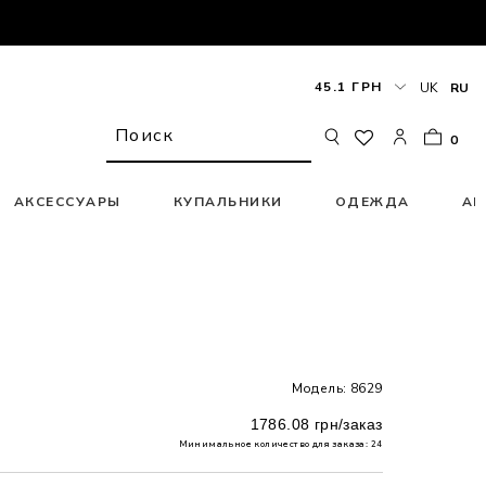
45.1 ГРН
UK
RU
0
АКСЕССУАРЫ
КУПАЛЬНИКИ
ОДЕЖДА
АК
Модель: 8629
1786.08 грн/заказ
Минимальное количество для заказа: 24