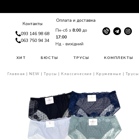
Оплата и доставка
Контакты
Пн-сб з
8:00
до
093 146 98 68
17:00
063 750 94 34
Нд - вихідний
W
ХИТ
БЮСТЫ
ТРУСЫ
КОМПЛЕКТЫ
Главная
NEW
Трусы
Классические
Кружевные
Трусы