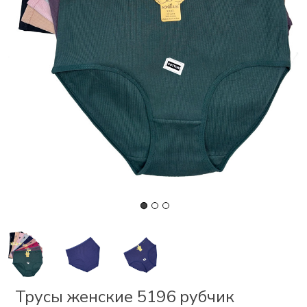
СКИ
РСЕТЫ
ОР
А
ОНОМ
БЕЗ
Трусы женские 5196 рубчик