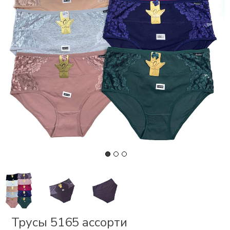
СКИ
РСЕТЫ
ОР
А
ОНОМ
БЕЗ
Трусы 5165 ассорти