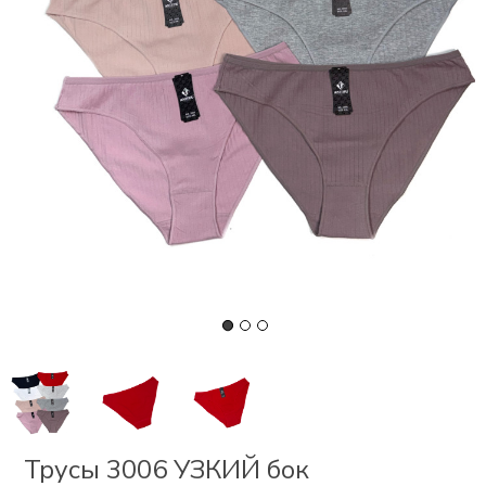
СКИ
РСЕТЫ
ОР
А
ОНОМ
БЕЗ
Трусы 3006 УЗКИЙ бок