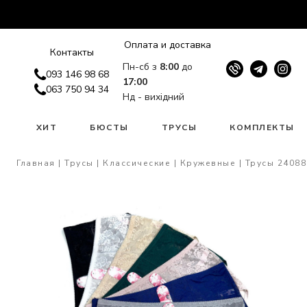
Оплата и доставка
Контакты
Пн-сб з
8:00
до
093 146 98 68
17:00
063 750 94 34
Нд - вихідний
W
ХИТ
БЮСТЫ
ТРУСЫ
КОМПЛЕКТЫ
Главная
Трусы
Классические
Кружевные
Трусы 24088