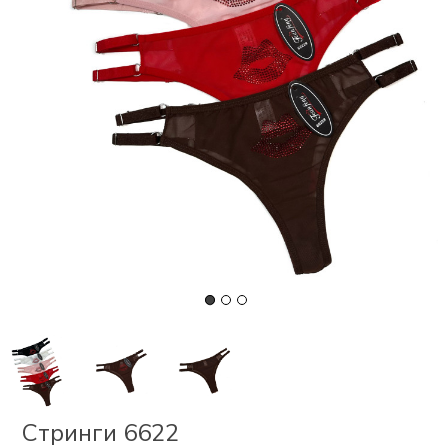
СКИ
РСЕТЫ
ОР
А
ОНОМ
БЕЗ
Стринги 6622