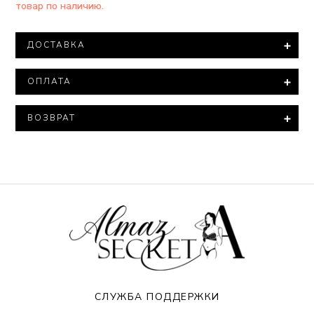
товар по наличию.
ДОСТАВКА
Доставка товара осуществляется компанией ООО
ОПЛАТА
"Новая ПОЧТА".
При заказе на сумму более 15 000 тысяч гривен
Минимальная сумма заказа – 500 гривен.
доставка товара производится БЕСПЛАТНО.
ВОЗВРАТ
Варианты оплаты:
В соответствии с законом «О защите прав
Все посылки оцениваются минимальной стоимостью.
⦁ Полная оплата – 100% оплата на расчетный счет
потребителей» нижнее белье входит в перечень
⦁ Наложенный платеж (оплата на почте)-
непродовольственных товаров надлежащего
Если Вам необходимо указать другую оценочную
предоплата 50% от суммы заказа, остальное
качества, которые не подлежат возврату и обмену.
стоимость посылки – согласуйте это заранее с
оплачивается на почте при получении
нашим менеджером.
⦁ Онлайн оплата (Mono Pay, Apple Pay, Google Pay)
Возврат товара принимается в случае
⦁ Оплата в крипто валюте USDT
продовольственного брака в течение 5 дней с
Во время военного положения компания Almazsecret
момента получения посылки.
не несет ответственности за утраченные или
Доставка товара осуществляется крупными
поврежденные посылки компанией "Новая ПОЧТА".
партиям, плотно укомплектованным в коробки/
пакеты. Памятый товар не считается браком.
После поступления средств на расчетный счет Ваш
СЛУЖБА ПОДДЕРЖКИ
заказ отправляется на обработку и сбор заказа.