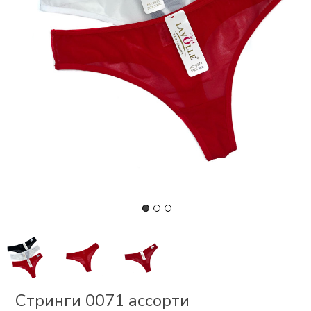
СКИ
РСЕТЫ
ОР
А
ОНОМ
БЕЗ
Стринги 0071 ассорти