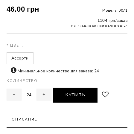
46.00 грн
Модель: 0071
 БЕЛЬЕ
1104 грн/заказ
А
Минимальное количество для заказа: 24
Х ДНЕЙ
* ЦВЕТ:
Ассорти
Минимальное количество для заказа: 24
КОЛИЧЕСТВО
−
+
КУПИТЬ
ОПИСАНИЕ