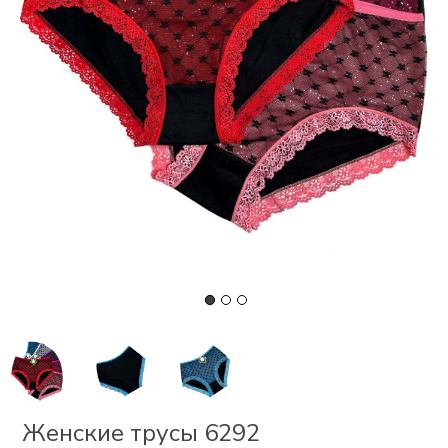
СКИ
РСЕТЫ
ОР
А
ОНОМ
БЕЗ
Женские трусы 6292