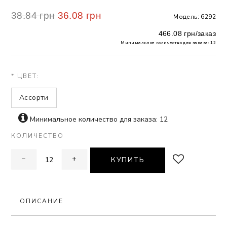
38.84 грн
36.08 грн
Модель: 6292
 БЕЛЬЕ
466.08 грн/заказ
А
Минимальное количество для заказа: 12
Х ДНЕЙ
* ЦВЕТ:
Ассорти
Минимальное количество для заказа: 12
КОЛИЧЕСТВО
−
+
КУПИТЬ
ОПИСАНИЕ