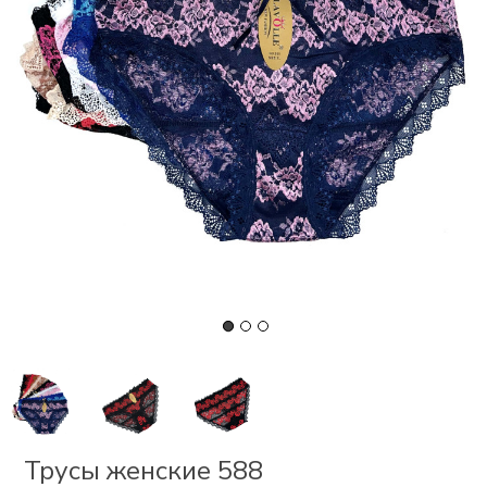
СКИ
РСЕТЫ
ОР
А
ОНОМ
БЕЗ
Трусы женские 588