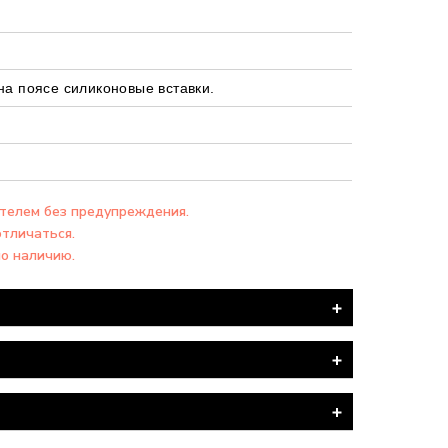
на поясе силиконовые вставки.
ителем без предупреждения.
отличаться.
по наличию.
я ПОЧТА".
вка товара производится БЕСПЛАТНО.