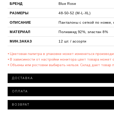
БРЕНД
Blue Rose
РАЗМЕРЫ
48-50-52 (M-L-XL)
ОПИСАНИЕ
Панталоны с сеткой по ножке, 
МАТЕРИАЛ
Полиамид 92%, эластан 8%
МИН.ЗАКАЗ
12 шт. / ассорти
⦁ Цветовая палитра в упаковке может изменяться производ
⦁ В зависимости от настройки монитора цвет товара может 
⦁ Объемы или ростовки выбирать нельзя. Склад дает товар 
ДОСТАВКА
Доставка товара осуществляется компанией ООО "Нова
ОПЛАТА
При заказе на сумму более 15 000 тысяч гривен доста
Минимальная сумма заказа – 500 гривен.
Все посылки оцениваются минимальной стоимостью.
ВОЗВРАТ
Варианты оплаты: