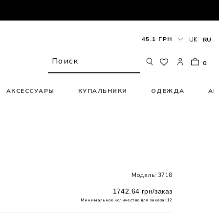
45.1 ГРН
UK
RU
0
АКСЕССУАРЫ
КУПАЛЬНИКИ
ОДЕЖДА
АК
Модель: 3718
1742.64 грн/заказ
Минимальное количество для заказа: 12