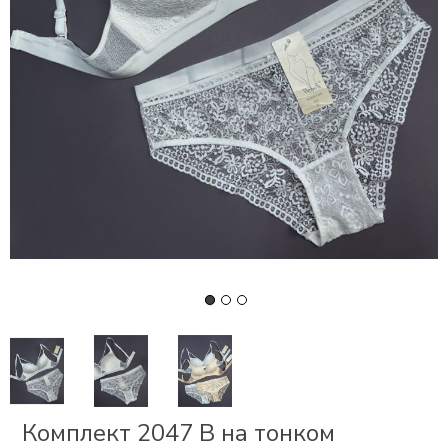
СКИ
РСЕТЫ
ОР
А
ОНОМ
БЕЗ
Комплект 2047 В на тонком