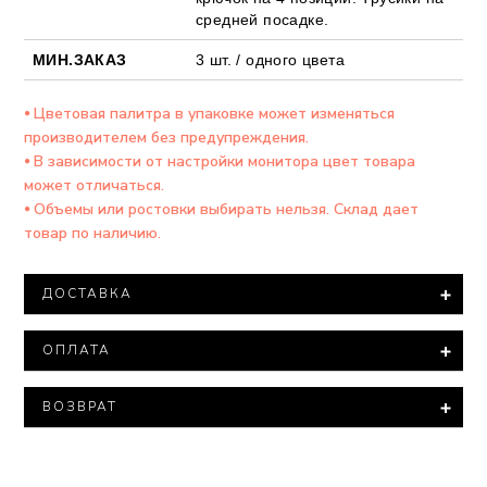
средней посадке.
МИН.ЗАКАЗ
3 шт. / одного цвета
⦁ Цветовая палитра в упаковке может изменяться
производителем без предупреждения.
⦁ В зависимости от настройки монитора цвет товара
может отличаться.
⦁ Объемы или ростовки выбирать нельзя. Склад дает
товар по наличию.
ДОСТАВКА
Доставка товара осуществляется компанией ООО
ОПЛАТА
"Новая ПОЧТА".
При заказе на сумму более 15 000 тысяч гривен
Минимальная сумма заказа – 500 гривен.
доставка товара производится БЕСПЛАТНО.
ВОЗВРАТ
Варианты оплаты:
В соответствии с законом «О защите прав
Все посылки оцениваются минимальной стоимостью.
⦁ Полная оплата – 100% оплата на расчетный счет
потребителей» нижнее белье входит в перечень
⦁ Наложенный платеж (оплата на почте)-