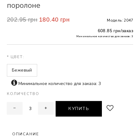
поролоне
 БЕЛЬЕ
202.95 грн
180.40 грн
Модель: 2047
А
608.85 грн/заказ
Х ДНЕЙ
Минимальное количество для заказа: 3
* ЦВЕТ:
Бежевый
Минимальное количество для заказа: 3
КОЛИЧЕСТВО
−
+
КУПИТЬ
ОПИСАНИЕ