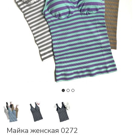
СКИ
РСЕТЫ
ОР
А
ОНОМ
БЕЗ
Майка женская 0272