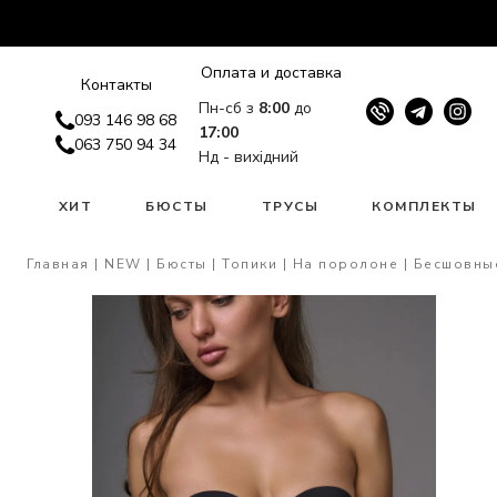
Оплата и доставка
Контакты
Пн-сб з
8:00
до
093 146 98 68
17:00
063 750 94 34
Нд - вихідний
W
ХИТ
БЮСТЫ
ТРУСЫ
КОМПЛЕКТЫ
Главная
NEW
Бюсты
Топики
На поролоне
Бесшовны