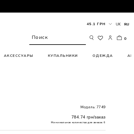
45.1 ГРН
UK
RU
0
АКСЕССУАРЫ
КУПАЛЬНИКИ
ОДЕЖДА
АК
Модель: 7749
784.74 грн/заказ
Минимальное количество для заказа: 6