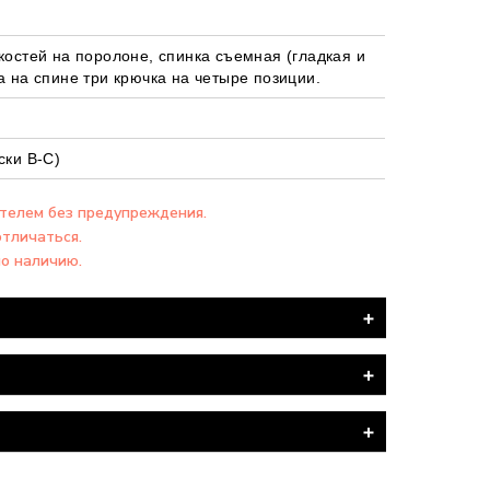
костей на поролоне, спинка съемная (гладкая и
а на спине три крючка на четыре позиции.
ски В-С)
ителем без предупреждения.
отличаться.
по наличию.
я ПОЧТА".
вка товара производится БЕСПЛАТНО.
» нижнее белье входит в перечень
ть посылки – согласуйте это заранее с