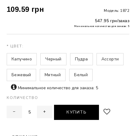
109.59 грн
Модель: 1872
 БЕЛЬЕ
547.95 грн/заказ
А
Минимальное количество для заказа: 5
Х ДНЕЙ
* ЦВЕТ:
Капучино
Черный
Пудра
Ассорти
Бежевый
Мятный
Белый
Минимальное количество для заказа: 5
КОЛИЧЕСТВО
−
+
КУПИТЬ