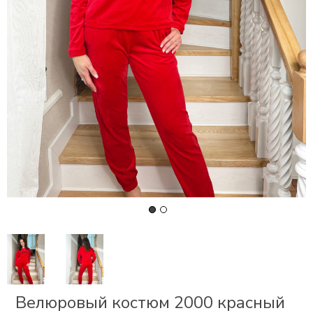
СКИ
РСЕТЫ
ОР
А
ОНОМ
БЕЗ
Велюровый костюм 2000 красный