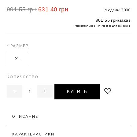
901.55 грн
631.40 грн
Модель: 2000
 БЕЛЬЕ
901.55 грн/заказ
А
Минимальное количество для заказа: 1
Х ДНЕЙ
* РАЗМЕР:
XL
КОЛИЧЕСТВО
−
+
КУПИТЬ
ОПИСАНИЕ
ХАРАКТЕРИСТИКИ