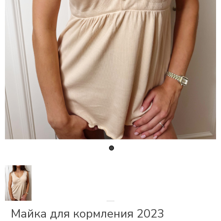
СКИ
РСЕТЫ
ОР
А
ОНОМ
БЕЗ
Майка для кормления 2023