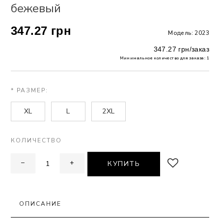
бежевый
 БЕЛЬЕ
347.27 грн
Модель: 2023
А
347.27 грн/заказ
Х ДНЕЙ
Минимальное количество для заказа: 1
* РАЗМЕР:
XL
L
2XL
КОЛИЧЕСТВО
−
+
КУПИТЬ
ОПИСАНИЕ