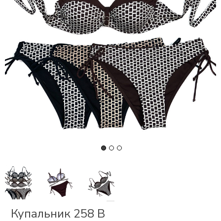
СКИ
РСЕТЫ
ОР
А
ОНОМ
БЕЗ
Купальник 258 В