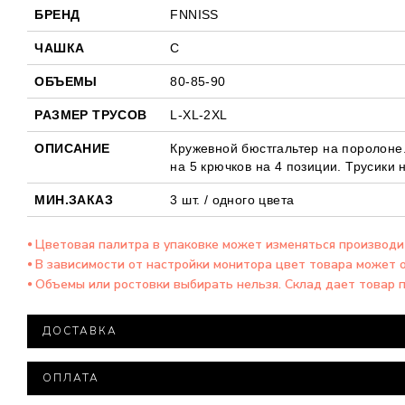
БРЕНД
FNNISS
ЧАШКА
С
ОБЪЕМЫ
80-85-90
РАЗМЕР ТРУСОВ
L-XL-2XL
ОПИСАНИЕ
Кружевной бюстгальтер на поролоне.
на 5 крючков на 4 позиции. Трусики 
МИН.ЗАКАЗ
3 шт. / одного цвета
⦁ Цветовая палитра в упаковке может изменяться производ
⦁ В зависимости от настройки монитора цвет товара может 
⦁ Объемы или ростовки выбирать нельзя. Склад дает товар 
ДОСТАВКА
Доставка товара осуществляется компанией ООО "Нова
ОПЛАТА
При заказе на сумму более 15 000 тысяч гривен доста