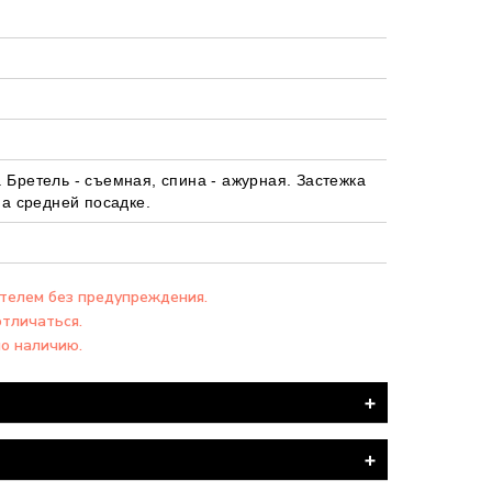
 Бретель - съемная, спина - ажурная. Застежка
на средней посадке.
ителем без предупреждения.
отличаться.
по наличию.
я ПОЧТА".
вка товара производится БЕСПЛАТНО.