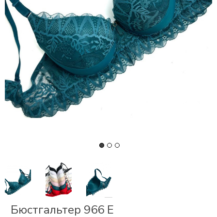
СКИ
РСЕТЫ
ОР
А
ОНОМ
БЕЗ
Бюстгальтер 966 Е