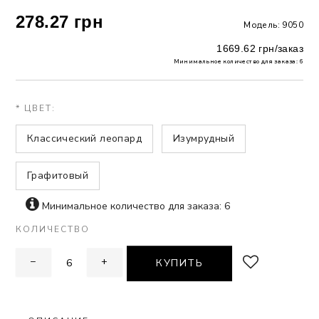
278.27 грн
Модель: 9050
 БЕЛЬЕ
1669.62 грн/заказ
А
Минимальное количество для заказа: 6
Х ДНЕЙ
* ЦВЕТ:
Классический леопард
Изумрудный
Графитовый
Минимальное количество для заказа: 6
КОЛИЧЕСТВО
−
+
КУПИТЬ