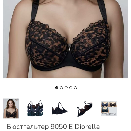
СКИ
РСЕТЫ
ОР
А
ОНОМ
БЕЗ
Бюстгальтер 9050 Е Diorella