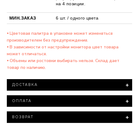
на 4 позиции.
МИН.ЗАКАЗ
6 шт. / одного цвета
⦁ Цветовая палитра в упаковке может изменяться
производителем без предупреждения.
⦁ В зависимости от настройки монитора цвет товара
может отличаться.
⦁ Объемы или ростовки выбирать нельзя. Склад дает
товар по наличию.
ДОСТАВКА
Доставка товара осуществляется компанией ООО
ОПЛАТА
"Новая ПОЧТА".
При заказе на сумму более 15 000 тысяч гривен
Минимальная сумма заказа – 500 гривен.
доставка товара производится БЕСПЛАТНО.
ВОЗВРАТ
Варианты оплаты:
В соответствии с законом «О защите прав
Все посылки оцениваются минимальной стоимостью.
⦁ Полная оплата – 100% оплата на расчетный счет
потребителей» нижнее белье входит в перечень
⦁ Наложенный платеж (оплата на почте)-