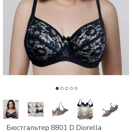
СКИ
РСЕТЫ
ОР
А
ОНОМ
БЕЗ
Бюстгальтер 8801 D Diorella