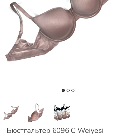
СКИ
РСЕТЫ
ОР
А
ОНОМ
БЕЗ
Бюстгальтер 6096 С Weiyesi