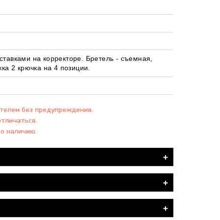
ставками на корректоре. Бретель - съемная,
жка 2 крючка на 4 позиции.
ителем без предупреждения.
отличаться.
по наличию.
я ПОЧТА".
вка товара производится БЕСПЛАТНО.