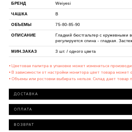
БРЕНД
Weiyesi
ЧАШКА
В
ОБЪЕМЫ
75-80-85-90
ОПИСАНИЕ
Гладкий бюстгальтер с кружевными в
регулируется спина - гладкая. Засте
МИН.ЗАКАЗ
3 шт. / одного цвета
⦁ Цветовая палитра в упаковке может изменяться производ
⦁ В зависимости от настройки монитора цвет товара может 
⦁ Объемы или ростовки выбирать нельзя. Склад дает товар 
ДОСТАВКА
Доставка товара осуществляется компанией ООО "Нова
ОПЛАТА
При заказе на сумму более 15 000 тысяч гривен доста
Минимальная сумма заказа – 500 гривен.
Все посылки оцениваются минимальной стоимостью.
ВОЗВРАТ