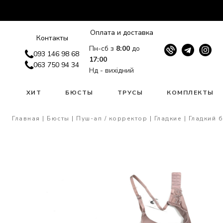
Оплата и доставка
Контакты
Пн-сб з
8:00
до
093 146 98 68
17:00
063 750 94 34
Нд - вихідний
W
ХИТ
БЮСТЫ
ТРУСЫ
КОМПЛЕКТЫ
Главная
Бюсты
Пуш-ап / корректор
Гладкие
Гладкий б