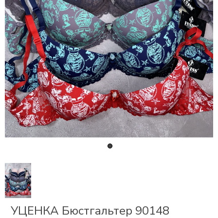
СКИ
РСЕТЫ
ОР
А
ОНОМ
БЕЗ
УЦЕНКА Бюстгальтер 90148