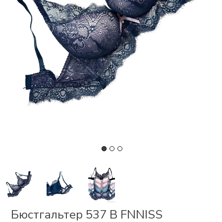
СКИ
РСЕТЫ
ОР
А
ОНОМ
БЕЗ
Бюстгальтер 537 В FNNISS