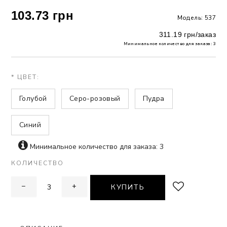
103.73 грн
Модель: 537
 БЕЛЬЕ
311.19 грн/заказ
А
Минимальное количество для заказа: 3
Х ДНЕЙ
* ЦВЕТ:
Голубой
Серо-розовый
Пудра
Синий
Минимальное количество для заказа: 3
КОЛИЧЕСТВО
−
+
КУПИТЬ