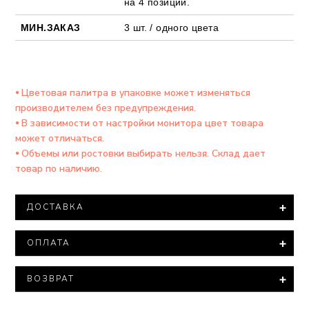
на 4 позиции.
МИН.ЗАКАЗ
3 шт. / одного цвета
⦁ Цветовая палитра в упаковке может изменяться
производителем без предупреждения.
⦁ В зависимости от настройки монитора цвет товара
может отличаться.
⦁ Объемы или ростовки выбирать нельзя. Склад дает
товар по наличию.
ДОСТАВКА
Доставка товара осуществляется компанией ООО
ОПЛАТА
"Новая ПОЧТА".
При заказе на сумму более 15 000 тысяч гривен
Минимальная сумма заказа – 500 гривен.
доставка товара производится БЕСПЛАТНО.
ВОЗВРАТ
Варианты оплаты:
В соответствии с законом «О защите прав
Все посылки оцениваются минимальной стоимостью.