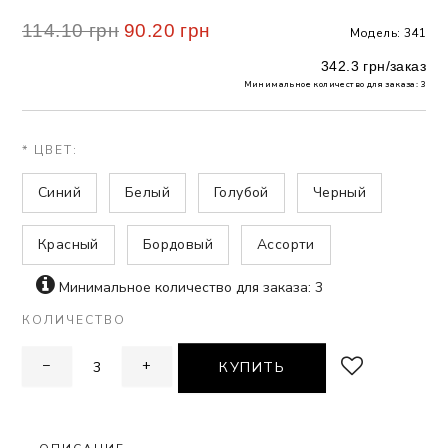
114.10 грн
90.20 грн
Модель: 341
 БЕЛЬЕ
342.3 грн/заказ
А
Минимальное количество для заказа: 3
Х ДНЕЙ
* ЦВЕТ:
Синий
Белый
Голубой
Черный
Красный
Бордовый
Ассорти
Минимальное количество для заказа: 3
КОЛИЧЕСТВО
−
+
КУПИТЬ