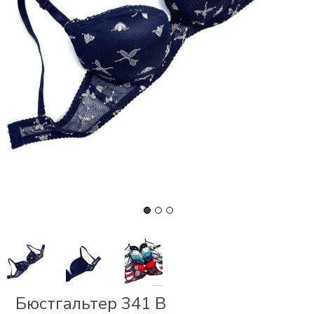
СКИ
РСЕТЫ
ОР
А
ОНОМ
БЕЗ
Бюстгальтер 341 В