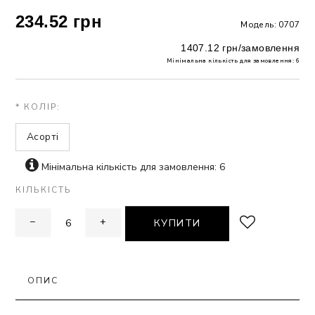
234.52 грн
Модель: 0707
ЗНА
1407.12 грн/замовлення
Мінімальна кількість для замовлення: 6
ИВИХ
* КОЛІР:
Асорті
Мінімальна кількість для замовлення: 6
КІЛЬКІСТЬ
−
+
КУПИТИ
ОПИС