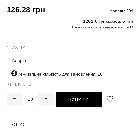
126.28 грн
Модель: 999
ЗНА
1262.8 грн/замовлення
Мінімальна кількість для замовлення: 10
ИВИХ
* КОЛІР:
Асорті
Мінімальна кількість для замовлення: 10
КІЛЬКІСТЬ
−
+
КУПИТИ
ОПИС