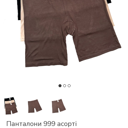
СКИ
 І
Р
І
ОНОМ
ЕЗ
Панталони 999 асорті