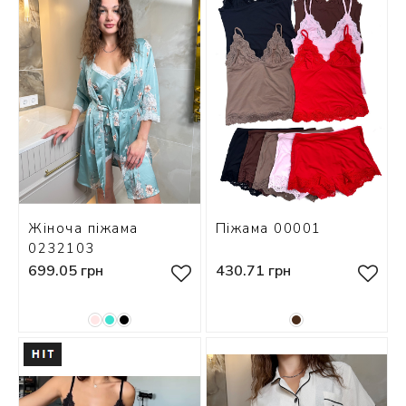
СКИ
 І
Р
І
ОНОМ
Жіноча піжама
Піжама 00001
ЕЗ
0232103
699.05 грн
430.71 грн