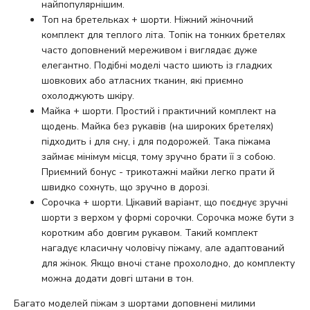
найпопулярнішим.
Топ на бретельках + шорти. Ніжний жіночний
комплект для теплого літа. Топік на тонких бретелях
часто доповнений мереживом і виглядає дуже
елегантно. Подібні моделі часто шиють із гладких
шовкових або атласних тканин, які приємно
охолоджують шкіру.
Майка + шорти. Простий і практичний комплект на
щодень. Майка без рукавів (на широких бретелях)
підходить і для сну, і для подорожей. Така піжама
займає мінімум місця, тому зручно брати її з собою.
Приємний бонус - трикотажні майки легко прати й
швидко сохнуть, що зручно в дорозі.
Сорочка + шорти. Цікавий варіант, що поєднує зручні
шорти з верхом у формі сорочки. Сорочка може бути з
коротким або довгим рукавом. Такий комплект
нагадує класичну чоловічу піжаму, але адаптований
для жінок. Якщо вночі стане прохолодно, до комплекту
можна додати довгі штани в тон.
Багато моделей піжам з шортами доповнені милими