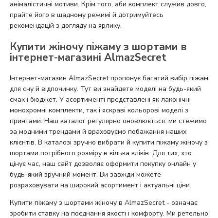
анімалістичні мотиви. Крім того, аби комплект служив довго,
прайте його в щадному режимі й дотримуйтесь
рекомендацій з догляду на ярлику.
Купити жіночу піжаму з шортами в
інтернет-магазині AlmazSecret
Інтернет-магазин AlmazSecret пропонує багатий вибір піжам
для сну й відпочинку. Тут ви знайдете моделі на будь-який
смак і бюджет. У асортименті представлені як лаконічні
монохромні комплекти, так і яскраві кольорові моделі з
принтами. Наш каталог регулярно оновлюється: ми стежимо
за модними трендами й враховуємо побажання наших
клієнтів. В каталозі зручно вибрати й купити піжаму жіночу з
шортами потрібного розміру в кілька кліків. Для тих, хто
цінує час, наш сайт дозволяє оформити покупку онлайн у
будь-який зручний момент. Ви завжди можете
розраховувати на широкий асортимент і актуальні ціни.
Купити піжаму з шортами жіночу в AlmazSecret - означає
зробити ставку на поєднання якості і комфорту. Ми ретельно