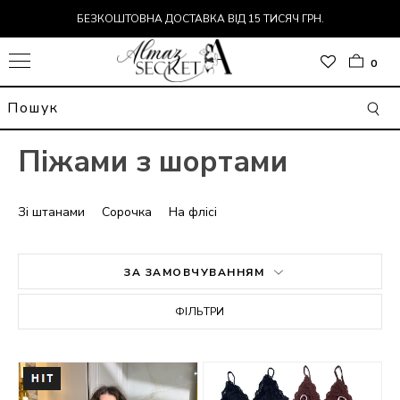
БЕЗКОШТОВНА ДОСТАВКА ВІД 15 ТИСЯЧ ГРН.
0
Піжами з шортами
Зі штанами
Сорочка
На флісі
ЗА ЗАМОВЧУВАННЯМ
Р
ФІЛЬТРИ
ДИ