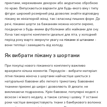
принтами, мереживним декором або акуратною обробкою
по краю. Випускаються варіанти для будь-якого віку і типу
фігури: широкий розмірний ряд дозволяє знайти відповідну
піжаму як мініатюрній жінці, так і власниці пишних форм. До
речі, піжамні шорти за бажанням можна носити окремо,
поєднуючи з будь-якими футболками або майками для сну.
Хоча такі короткі комплекти ідеальні для літа, у холодний
період року варто звернути увагу на
піжами зі штанами
-
вони тепліші і захищають від холоду.
Як вибрати піжаму з шортами
При покупці нового піжамного комплекту важливо
врахувати кілька моментів. Передусім - вибрати матеріал:
літня піжама жіноча з шортами найчастіше шиється з
натуральної бавовни або легкого трикотажу. Бавовняні
тканини приємні до шкіри і дозволяють їй дихати, не
викликаючи подразнень. Крім бавовни, популярні моделі з
віскози і м’якого модалу, а також сатину і шовку. У останні
роки частіше використовують ткани з бамбукового волокна: