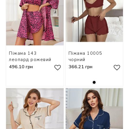
Піжама 143
Піжама 10005
леопард рожевий
чорний
496.10 грн
366.21 грн