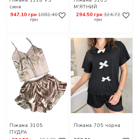
синя
М'ЯТНИЙ
947.10 грн
1082.40
294.50 грн
324.72
грн
грн
Піжама 3105
Піжама 705 чорна
ПУДРА