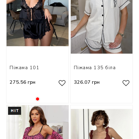
ЗНА
ИВИХ
Піжама 101
Піжама 135 біла
275.56 грн
326.07 грн