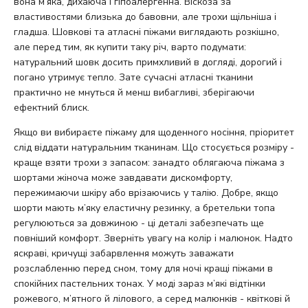
вона м’яка, дихаюча і гіпоалергенна. Віскоза за
властивостями близька до бавовни, але трохи щільніша і
гладша. Шовкові та атласні піжами виглядають розкішно,
але перед тим, як купити таку річ, варто подумати:
натуральний шовк досить примхливий в догляді, дорогий і
погано утримує тепло. Зате сучасні атласні тканини
практично не мнуться й менш вибагливі, зберігаючи
ефектний блиск.
Якщо ви вибираєте піжаму для щоденного носіння, пріоритет
слід віддати натуральним тканинам. Що стосується розміру -
краще взяти трохи з запасом: занадто облягаюча піжама з
шортами жіноча може завдавати дискомфорту,
пережимаючи шкіру або врізаючись у талію. Добре, якщо
шорти мають м’яку еластичну резинку, а бретельки топа
регулюються за довжиною - ці деталі забезпечать ще
повніший комфорт. Зверніть увагу на колір і малюнок. Надто
яскраві, кричущі забарвлення можуть заважати
розслабленню перед сном, тому для ночі кращі піжами в
спокійних пастельних тонах. У моді зараз м’які відтінки
рожевого, м’ятного й лілового, а серед малюнків - квіткові й