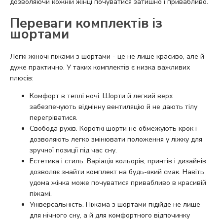
дозволяючи кожній жінці почуватися затишно і привабливо.
Переваги комплектів із
шортами
Легкі жіночі піжами з шортами - це не лише красиво, але й
дуже практично. У таких комплектів є низка важливих
плюсів:
Комфорт в теплі ночі. Шорти й легкий верх
забезпечують відмінну вентиляцію й не дають тілу
перегріватися.
Свобода рухів. Короткі шорти не обмежують крок і
дозволяють легко змінювати положення у ліжку для
зручної позиції під час сну.
Естетика і стиль. Варіація кольорів, принтів і дизайнів
дозволяє знайти комплект на будь-який смак. Навіть
удома жінка може почуватися привабливо в красивій
піжамі.
Універсальність. Піжама з шортами підійде не лише
для нічного сну, а й для комфортного відпочинку