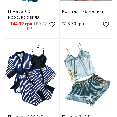
Піжама 0021
Костюм 626 черний
морська хвиля
144.32 грн
189.42
315.70 грн
грн
Піжама 1128 VS
Піжама 3105