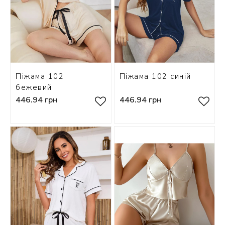
Піжама 102
Піжама 102 синій
бежевий
446.94 грн
446.94 грн