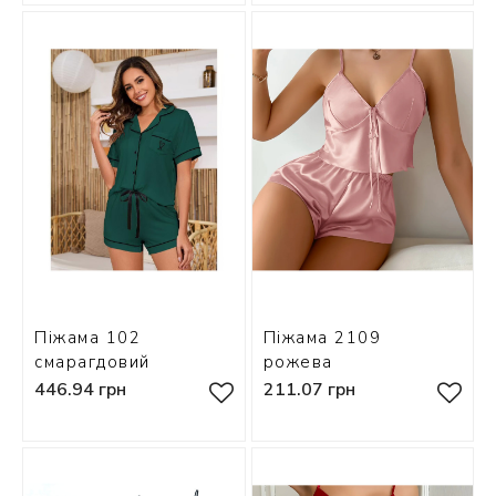
Піжама 102
Піжама 2109
смарагдовий
рожева
446.94 грн
211.07 грн