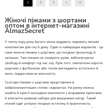
1
2
3
>
>|
Жіночі піжами з шортами
оптом в інтернет-магазині
AlmazSecret
У теплу пору року багато жінок віддають перевагу легким
комплектам для сну й дому. Один із найкращих варіантів - це
саме жіноча піжама з шортами, що поєднує прохолоду й
затишок. Такі піжами не сковують рухів, забезпечуючи
свободу й комфорт під час сну. Крім того, симпатичні короткі
шортики з футболкою або топом виглядають естетично й
мило, підкреслюючи жіночність.
Сьогодні піжами з шортами представлені в
найрізноманітніших стилях і варіантах. На ринку можна
знайти й ігристі молодіжні комплекти з яскравими принтами,
й елегантні шовкові набори для вишуканих натур. Такий
нічний одяг успішно поєднує естетику й практичність,