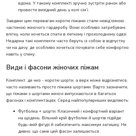
вдома. У такому комплекті зручно зустріти ранок або
провести вихідний день у колі сім’ї.
Завдяки цим перевагам короткі піжами стали невід’ємною
частиною жіночого гардеробу. Вони особливо затребувані
влітку, коли хочеться спати в легкому і прохолодному одязі.
Недарма такі комплекти часто беруть із собою в відпустку
чи на дачу, де особливо хочеться почувати себе комфортно
навіть у спеку.
Види і фасони жіночих піжам
Комплект, де низ - короткі шорти, а верх може відрізнятися,
часто називають просто піжама шортами. Варто зазначити,
що піжами з шортами жіночі випускаються в багатьох
фасонах і комплектаціях. Серед найпопулярніших виділяють:
Футболка + шорти. Класичний і комфортний варіант
на щодень. Вільний крій футболки й шортів підійде
будь-якій фігурі й забезпечить максимум затишку. Не
дивно, що саме цей фасон залишається