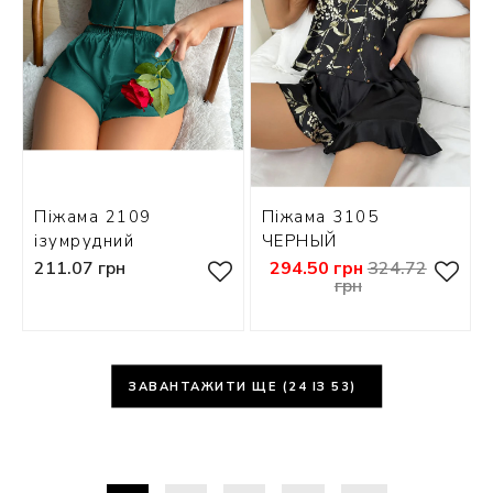
Піжама 2109
Піжама 3105
ізумрудний
ЧЕРНЫЙ
211.07 грн
294.50 грн
324.72
грн
ЗАВАНТАЖИТИ ЩЕ (
24
ІЗ 53)