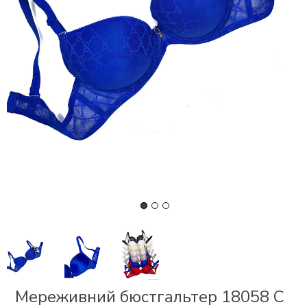
СКИ
 І
Р
І
ОНОМ
ЕЗ
Мереживний бюстгальтер 18058 С