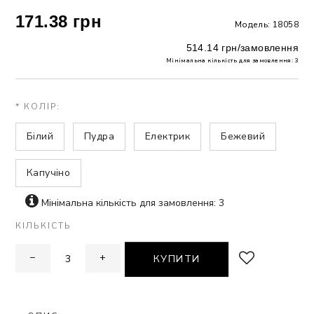
171.38 грн
Модель: 18058
ЗНА
514.14 грн/замовлення
Мінімальна кількість для замовлення: 3
ИВИХ
* КОЛІР:
Білий
Пудра
Електрик
Бежевий
Капучіно
Мінімальна кількість для замовлення: 3
КІЛЬКІСТЬ
−
+
КУПИТИ