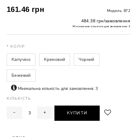
161.46 грн
Модель: 872
ЗНА
484.38 грн/замовлення
Мінімальна кількість для замовлення: 3
ИВИХ
* КОЛІР:
Капучіно
Кремовий
Чорний
Бежевий
Мінімальна кількість для замовлення: 3
КІЛЬКІСТЬ
−
+
КУПИТИ