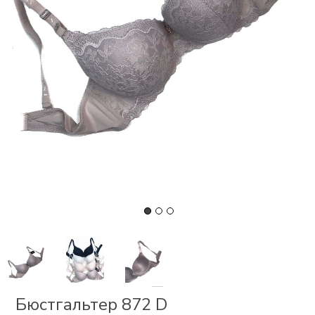
СКИ
 І
Р
І
ОНОМ
ЕЗ
Бюстгальтер 872 D