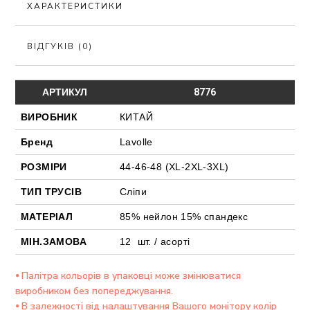
ХАРАКТЕРИСТИКИ
ВІДГУКІВ (0)
АРТИКУЛ
8776
ВИРОБНИК
КИТАЙ
Бренд
Lavolle
РОЗМІРИ
44-46-48 (XL-2XL-3ХL)
ТИП ТРУСІВ
Сліпи
МАТЕРІАЛ
85% нейлон 15% спандекс
МІН.ЗАМОВА
12 шт. / асорті
⦁ Палітра кольорів в упаковці може змінюватися
виробником без попереджування.
⦁ В залежності від налаштування Вашого монітору колір