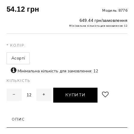
54.12 грн
Модель: 8776
ЗНА
649.44 грн/замовлення
Мінімальна кількість для замовлення: 12
ИВИХ
* КОЛІР:
Асорті
Мінімальна кількість для замовлення: 12
КІЛЬКІСТЬ
−
+
КУПИТИ
ОПИС