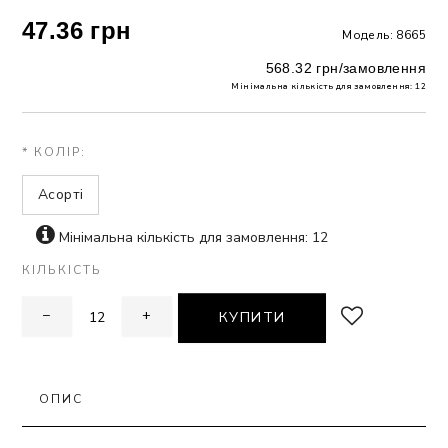
47.36 грн
Модель: 8665
ЗНА
568.32 грн/замовлення
Мінімальна кількість для замовлення: 12
ИВИХ
* КОЛІР:
Асорті
Мінімальна кількість для замовлення: 12
КІЛЬКІСТЬ
−
+
КУПИТИ
ОПИС