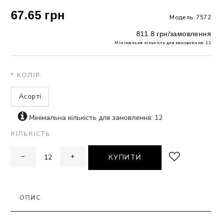
67.65 грн
Модель: 7572
ЗНА
811.8 грн/замовлення
Мінімальна кількість для замовлення: 12
ИВИХ
* КОЛІР:
Асорті
Мінімальна кількість для замовлення: 12
КІЛЬКІСТЬ
−
+
КУПИТИ
ОПИС