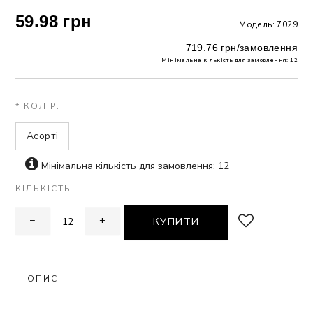
59.98 грн
Модель: 7029
ЗНА
719.76 грн/замовлення
Мінімальна кількість для замовлення: 12
ИВИХ
* КОЛІР:
Асорті
Мінімальна кількість для замовлення: 12
КІЛЬКІСТЬ
−
+
КУПИТИ
ОПИС