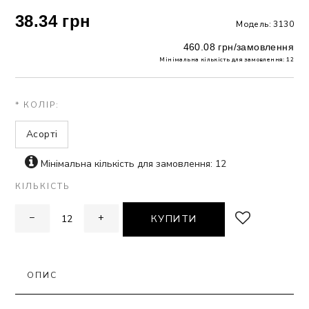
38.34 грн
Модель: 3130
ЗНА
460.08 грн/замовлення
Мінімальна кількість для замовлення: 12
ИВИХ
* КОЛІР:
Асорті
Мінімальна кількість для замовлення: 12
КІЛЬКІСТЬ
−
+
КУПИТИ
ОПИС