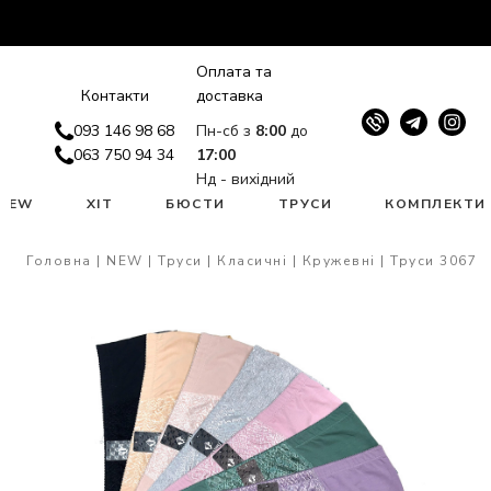
Оплата та
Контакти
доставка
093 146 98 68
Пн-сб з
8:00
до
063 750 94 34
17:00
Нд - вихідний
NEW
ХІТ
БЮСТИ
ТРУСИ
КОМПЛЕКТИ
Головна
NEW
Труси
Класичні
Кружевні
Труси 3067