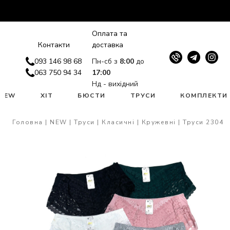
Оплата та
Контакти
доставка
093 146 98 68
Пн-сб з
8:00
до
063 750 94 34
17:00
Нд - вихідний
NEW
ХІТ
БЮСТИ
ТРУСИ
КОМПЛЕКТИ
Головна
NEW
Труси
Класичні
Кружевні
Труси 2304